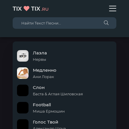
TIX
TIX
.RU
Лаэла
Нервы
Медленно
Ани Лорак
Слон
Баста & Аглая Шиловская
Football
Миша Ермошин
Голос Твой
Александр Шоуа