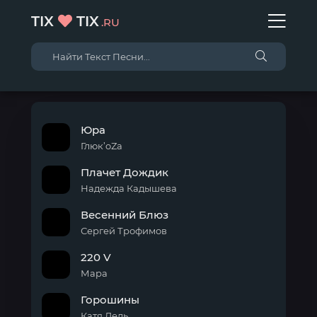
TIX
TIX
.RU
Юра
Глюк’oZa
Плачет Дождик
Надежда Кадышева
Весенний Блюз
Сергей Трофимов
220 V
Мара
Горошины
Катя Лель