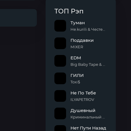
ТОП Рэп
Туман
Не.kurili & Честер Небро
Поддавки
МIХЕR
EDM
Big Baby Tape & Aarne & Платина
ГИЛИ
Toxi$
Не По Тебе
ILYAPETROV
Душевный
Криминальный Бит
Нет Пути Назад