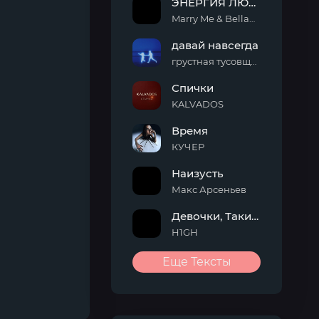
ЭНЕРГИЯ ЛЮБВИ
Marry Me & Bellamy
давай навсегда
грустная тусовщица & Rusteah
Спички
KALVADOS
Время
КУЧЕР
Наизусть
Макс Арсеньев
Девочки, Такие Девочки
H1GH
Еще Тексты