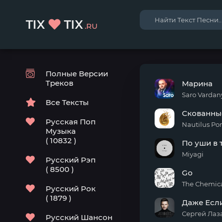
TIX
TIX
.RU
Полные Версии
Треков
Марина
Saro Vardan
Все Тексты
Скованны
Русская Поп
Nautilus Po
Музыка
( 10832 )
По уши в 
Miyagi
Русский Рэп
( 8500 )
Go
The Chemica
Русский Рок
( 1879 )
Даже Есл
Сергей Лаз
Русский Шансон