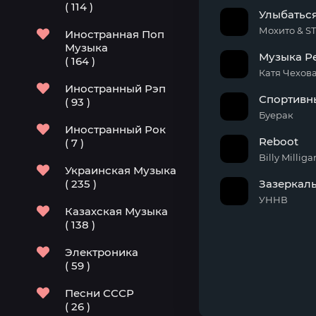
( 114 )
Улыбаться
Мохито & ST
Иностранная Поп
Музыка
Музыка Р
( 164 )
Катя Чехова
Иностранный Рэп
Спортивн
( 93 )
Буерак
Иностранный Рок
Reboot
( 7 )
Billy Milliga
Украинская Музыка
( 235 )
Зазеркал
УННВ
Казахская Музыка
( 138 )
Электроника
( 59 )
Песни СССР
( 26 )