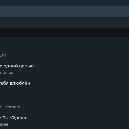
yan
е одной цепью
mpilius
тебя влюблён
l Brothers
и Ты Уйдёшь
арев