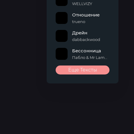
WELLVIZY
Отношение
trueno
Дрейн
dabbackwood
Бессонница
Пабло & Mr Lambo
Еще Тексты