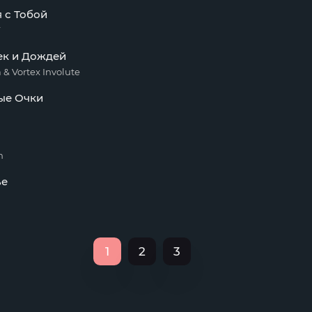
 с Тобой
ек и Дождей
 & Vortex Involute
ые Очки
n
ье
1
2
3