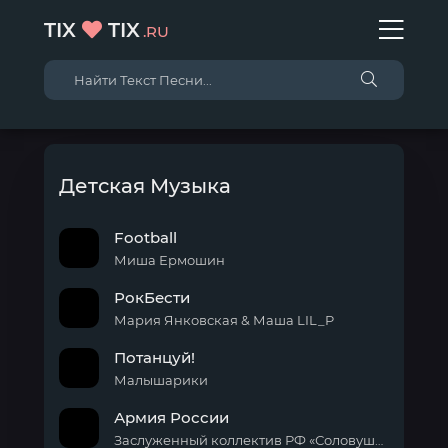
TIX
TIX
.RU
Детская Музыка
Football
Миша Ермошин
РокБести
Мария Янковская & Маша LIL_P
Потанцуй!
Малышарики
Армия России
Заслуженный коллектив РФ «Соловушка»